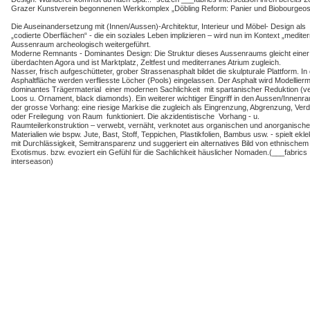
Grazer Kunstverein begonnenen Werkkomplex „Döbling Reform: Panier und Biobourgeosie
Die Auseinandersetzung mit (Innen/Aussen)-Architektur, Interieur und Möbel- Design als
„codierte Oberflächen“ - die ein soziales Leben implizieren – wird nun im Kontext „medite
Aussenraum archeologisch weitergeführt.
Moderne Remnants - Dominantes Design: Die Struktur dieses Aussenraums gleicht einer
überdachten Agora und ist Marktplatz, Zeltfest und mediterranes Atrium zugleich.
Nasser, frisch aufgeschütteter, grober Strassenasphalt bildet die skulpturale Plattform. In
Asphaltfläche werden verfliesste Löcher (Pools) eingelassen. Der Asphalt wird Modellier
dominantes Trägermaterial einer modernen Sachlichkeit mit spartanischer Reduktion (ve
Loos u. Ornament, black diamonds). Ein weiterer wichtiger Eingriff in den Aussen/Innenra
der grosse Vorhang: eine riesige Markise die zugleich als Eingrenzung, Abgrenzung, Ver
oder Freilegung von Raum funktioniert. Die akzidentistische Vorhang - u.
Raumteilerkonstruktion – verwebt, vernäht, verknotet aus organischen und anorganisch
Materialien wie bspw. Jute, Bast, Stoff, Teppichen, Plastikfolien, Bambus usw. - spielt ekle
mit Durchlässigkeit, Semitransparenz und suggeriert ein alternatives Bild von ethnischem
Exotismus. bzw. evoziert ein Gefühl für die Sachlichkeit häuslicher Nomaden.(___fabrics
interseason)