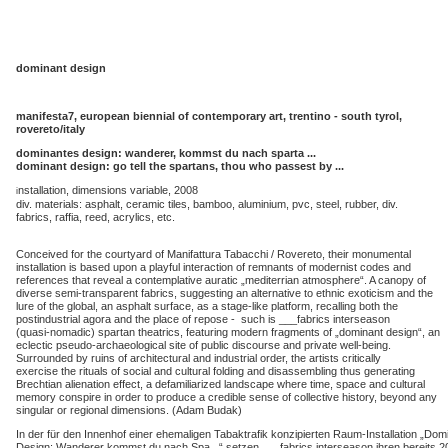
dominant design
manifesta7, european biennial of contemporary art, trentino - south tyrol,
rovereto/italy
dominantes design: wanderer, kommst du nach sparta ...
dominant design: go tell the spartans, thou who passest by ...
nstallation, dimensions variable, 2008
i
div. materials: asphalt, ceramic tiles, bamboo, aluminium, pvc, steel, rubber, div.
fabrics, raffia, reed, acrylics, etc.
Conceived for the courtyard of Manifattura Tabacchi / Rovereto, their monumental
installation is based upon a playful interaction of remnants of modernist codes and
references that reveal a contemplative auratic „mediterrian atmosphere“. A canopy of
diverse semi-transparent fabrics, suggesting an alternative to ethnic exoticism and the
lure of the global, an asphalt surface, as a stage-like platform, recalling both the
postindustrial agora and the place of repose - such is ___fabrics interseason
(quasi-nomadic) spartan theatrics, featuring modern fragments of „dominant design“, an
eclectic pseudo-archaeological site of public discourse and private well-being.
Surrounded by ruins of architectural and industrial order, the artists critically
exercise the rituals of social and cultural folding and disassembling thus generating
Brechtian alienation effect, a defamiliarized landscape where time, space and cultural
memory conspire in order to produce a credible sense of collective history, beyond any
singular or regional dimensions. (Adam Budak)
In der für den Innenhof einer ehemaligen Tabaktrafik konzipierten Raum-Installation „Dom
Design: Wanderer kommst du nach Spa...“ setzen ___fabrics interseason ihren bereits 2