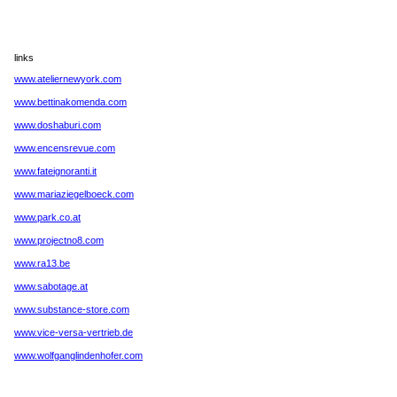
links
www.ateliernewyork.com
www.bettinakomenda.com
www.doshaburi.com
www.encensrevue.com
www.fateignoranti.it
www.mariaziegelboeck.com
www.park.co.at
www.projectno8.com
www.ra13.be
www.sabotage.at
www.substance-store.com
www.vice-versa-vertrieb.de
www.wolfganglindenhofer.com